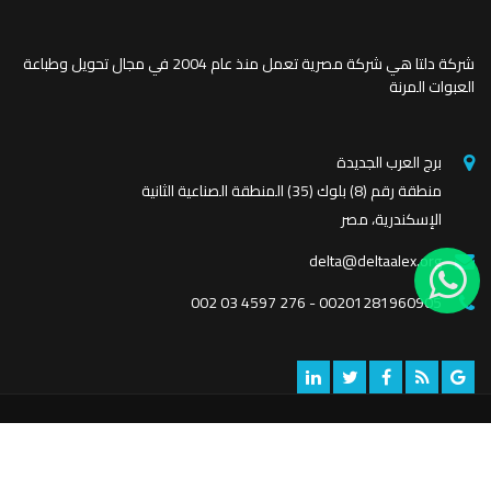
شركة دلتا هي شركة مصرية تعمل منذ عام 2004 في مجال تحويل وطباعة
العبوات المرنة
برج العرب الجديدة
منطقة رقم (8) بلوك (35) المنطقة الصناعية الثانية
الإسكندرية، مصر
delta@deltaalex.org
002 03 4597 276
-
00201281960905
تصميم
e-vision
- حقوق الملكية محفوظة © 2021
شركة دلتا للطباعة و
التغليف
الرئيسية
عن الشركة
إتصل بنا